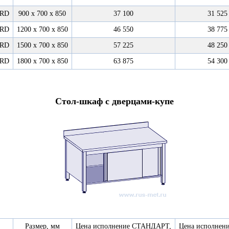
7RD
900 х 700 х 850
37 100
31 525
7RD
1200 х 700 х 850
46 550
38 775
7RD
1500 х 700 х 850
57 225
48 250
7RD
1800 х 700 х 850
63 875
54 300
Стол-шкаф с дверцами-купе
Размер, мм
Цена исполнение СТАНДАРТ,
Цена исполнен