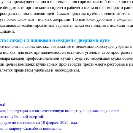
лучаях преимущественного использования горизонтальной поверхности
еобходимости организации сидячего рабочего места встаёт вопрос о ра
ространства под столешницей. Самым простым путём заполнения этого п
уть более сложным - полки с дверцами. Но наиболее удобным в ежеднев
казываются комбинированные варианты, когда есть секция с полками и дв
щиками.
Стол-шкаф с 3 ящиками и секцией с дверцами-купе
се мелочи на своих местах, все важные и неважные аксессуары убраны в
а полках, для всех принадлежностей есть свой уголок и своё пространств
овара каждой профессиональной кухни? Будь это небольшая кухня обычн
ли целый комплекс кулинарных производств престижного ресторана в це
вляется предметом удобным и необходимым.
ры!
нашей продукции высококачественную импортную нержавеющую сталь.
яются публичной офертой.
рядке по состоянию на 10 февраля 2026 года.
 по запросу. Спасибо за понимание.