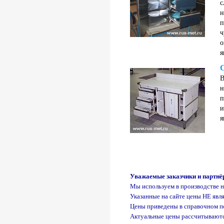
с
н
п
ч
о
я
В
н
п
и
я
Уважаемые заказчики и партнё
Мы используем в производстве 
Указанные на сайте цены НЕ явл
Цены приведены в справочном по
Актуальные цены рассчитываются