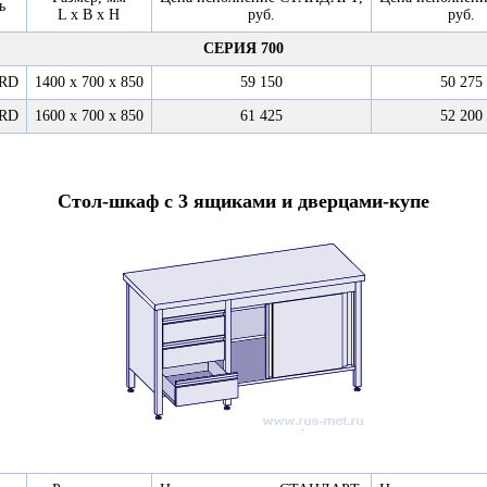
ь
L x B x H
руб.
руб.
СЕРИЯ 700
7RD
1400 х 700 х 850
59 150
50 275
7RD
1600 х 700 х 850
61 425
52 200
Стол-шкаф с 3 ящиками и дверцами-купе