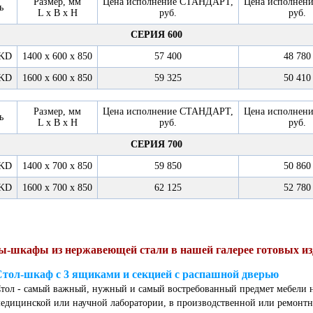
Размер, мм
Цена исполнение СТАНДАРТ,
Цена исполнен
ь
L x B x H
руб.
руб.
СЕРИЯ 600
6KD
1400 х 600 х 850
57 400
48 780
6KD
1600 х 600 х 850
59 325
50 410
Размер, мм
Цена исполнение СТАНДАРТ,
Цена исполнен
ь
L x B x H
руб.
руб.
СЕРИЯ 700
7KD
1400 х 700 х 850
59 850
50 860
7KD
1600 х 700 х 850
62 125
52 780
ы-шкафы из нержавеющей стали в нашей галерее готовых из
Стол-шкаф с 3 ящиками и секцией с распашной дверью
тол - самый важный, нужный и самый востребованный предмет мебели н
едицинской или научной лаборатории, в производственной или ремонтн