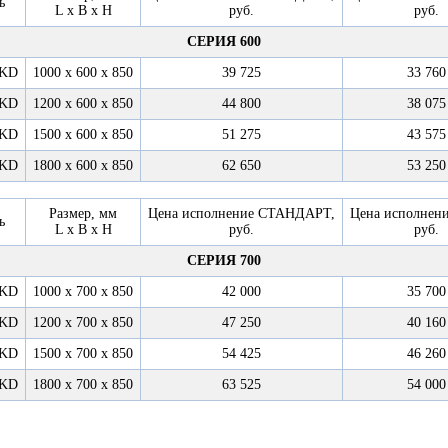
ь
L x B x H
руб.
руб.
СЕРИЯ 600
6KD
1000 х 600 х 850
39 725
33 760
6KD
1200 х 600 х 850
44 800
38 075
6KD
1500 х 600 х 850
51 275
43 575
6KD
1800 х 600 х 850
62 650
53 250
Размер, мм
Цена исполнение СТАНДАРТ,
Цена исполнен
ь
L x B x H
руб.
руб.
СЕРИЯ 700
7KD
1000 х 700 х 850
42 000
35 700
7KD
1200 х 700 х 850
47 250
40 160
7KD
1500 х 700 х 850
54 425
46 260
7KD
1800 х 700 х 850
63 525
54 000