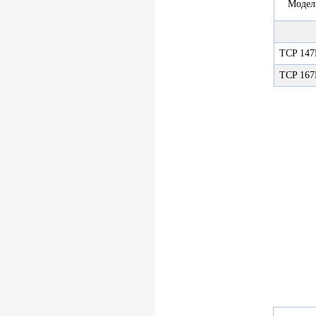
Модел
TCP 14
TCP 16