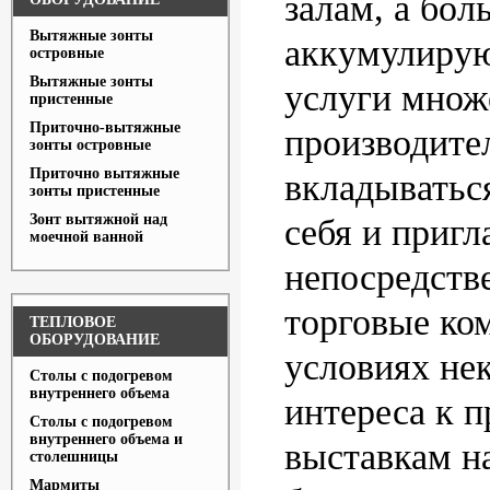
залам, а бо
Вытяжные зонты
аккумулиру
островные
Вытяжные зонты
услуги множ
пристенные
Приточно-вытяжные
производите
зонты островные
Приточно вытяжные
вкладыватьс
зонты пристенные
Зонт вытяжной над
себя и приг
моечной ванной
непосредств
торговые ко
ТЕПЛОВОЕ
ОБОРУДОВАНИЕ
условиях не
Столы с подогревом
внутреннего объема
интереса к
Столы с подогревом
внутреннего объема и
выставкам н
столешницы
Мармиты