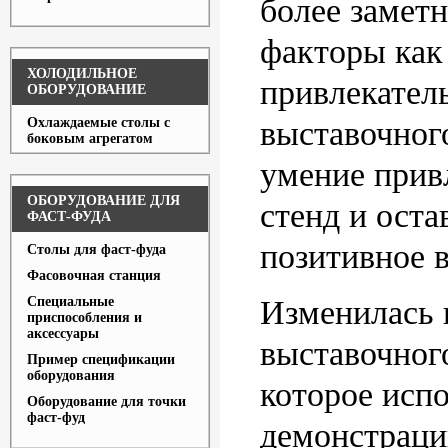
более замет
факторы как
ХОЛОДИЛЬНОЕ
привлекател
ОБОРУДОВАНИЕ
Охлаждаемые столы с
выставочног
боковым агрегатом
умение прив
ОБОРУДОВАНИЕ ДЛЯ
стенд и оста
ФАСТ-ФУДА
позитивное в
Столы для фаст-фуда
Фасовочная станция
Специальные
Изменилась 
приспособления и
аксессуары
выставочног
Пример спецификации
оборудования
которое испо
Оборудование для точки
фаст-фуд
демонстраци