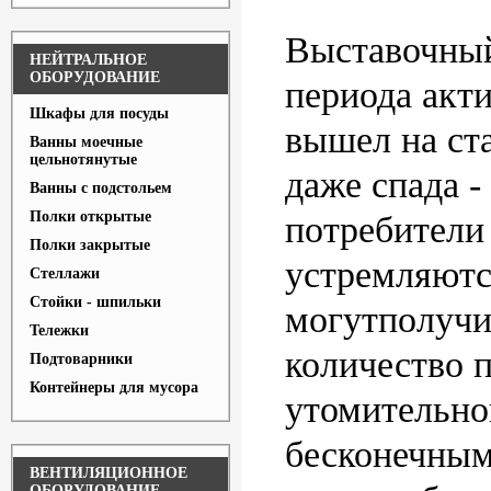
Выставочный
НЕЙТРАЛЬНОЕ
ОБОРУДОВАНИЕ
периода акти
Шкафы для посуды
вышел на ст
Ванны моечные
цельнотянутые
даже спада -
Ванны с подстольем
Полки открытые
потребители
Полки закрытые
устремляются
Стеллажи
Стойки - шпильки
могутполучи
Тележки
количество 
Подтоварники
Контейнеры для мусора
утомительно
бесконечны
ВЕНТИЛЯЦИОННОЕ
ОБОРУДОВАНИЕ