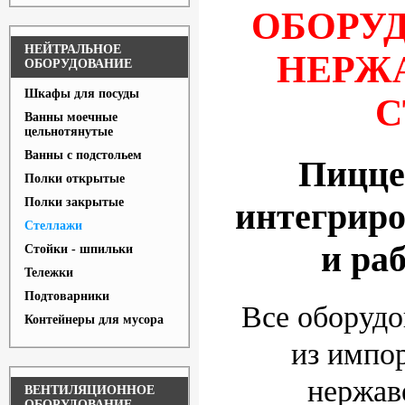
ОБОРУД
НЕЙТРАЛЬНОЕ
НЕРЖ
ОБОРУДОВАНИЕ
Шкафы для посуды
С
Ванны моечные
цельнотянутые
Ванны с подстольем
Пицце
Полки открытые
Полки закрытые
интегрир
Стеллажи
и ра
Стойки - шпильки
Тележки
Подтоварники
Все оборудо
Контейнеры для мусора
из импо
нержав
ВЕНТИЛЯЦИОННОЕ
ОБОРУДОВАНИЕ