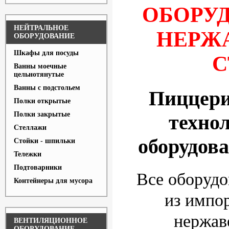
ОБОРУД
НЕЙТРАЛЬНОЕ
НЕРЖ
ОБОРУДОВАНИЕ
Шкафы для посуды
С
Ванны моечные
цельнотянутые
Ванны с подстольем
Пиццери
Полки открытые
Полки закрытые
техно
Стеллажи
оборудов
Стойки - шпильки
Тележки
Подтоварники
Все оборудо
Контейнеры для мусора
из импо
нержав
ВЕНТИЛЯЦИОННОЕ
ОБОРУДОВАНИЕ