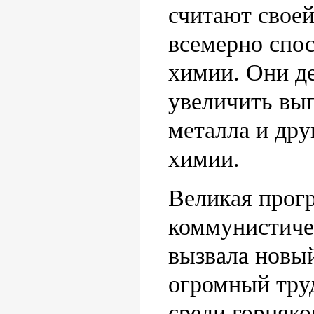
считают свое
всемерно спо
химии. Они де
увеличить вып
металла и др
химии.
Великая прог
коммунистичес
вызвала новы
огромный тру
среди горняко