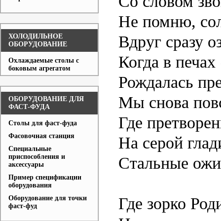
Со словом зв
Не помню, со
ХОЛОДИЛЬНОЕ
Вдруг сразу о
ОБОРУДОВАНИЕ
Когда в печах
Охлаждаемые столы с
боковым агрегатом
Рождалась пре
Мы снова повс
ОБОРУДОВАНИЕ ДЛЯ
ФАСТ-ФУДА
Где претворе
Столы для фаст-фуда
Фасовочная станция
На серой глад
Специальные
приспособления и
Стальные ожи
аксессуары
Пример спецификации
оборудования
Оборудование для точки
Где зорко Род
фаст-фуд