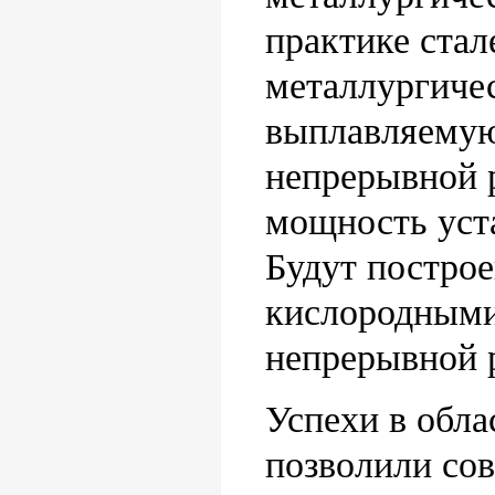
практике ста
металлургичес
выплавляемую 
непрерывной 
мощность уста
Будут постро
кислородными
непрерывной 
Успехи в обла
позволили со