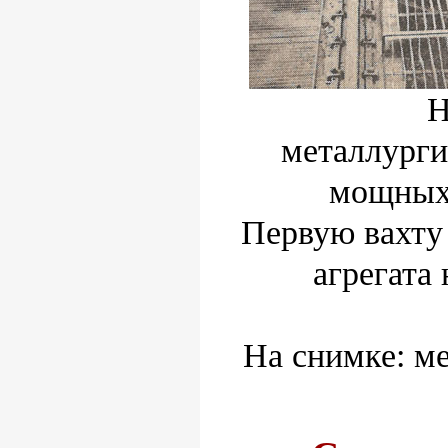
Н
металлурги
мощных 
Первую вахту 
агрегата 
На снимке: м